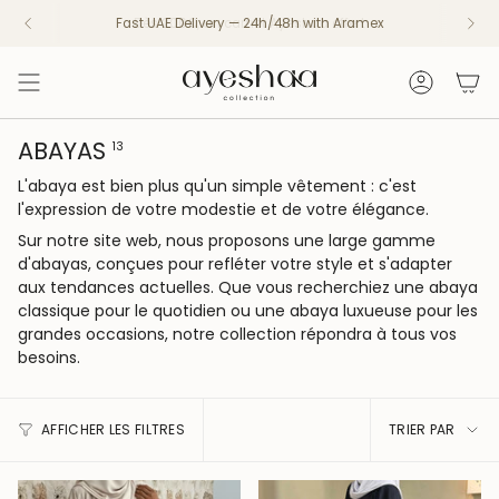
Passer
Fast UAE Delivery — 24h/48h with Aramex
Dès 200€, un carnet Ayeshaa offert
au
contenu
de
Compte
la
page
ABAYAS
13
L'abaya est bien plus qu'un simple vêtement : c'est
l'expression de votre modestie et de votre élégance.
Sur notre site web, nous proposons une large gamme
d'abayas, conçues pour refléter votre style et s'adapter
aux tendances actuelles. Que vous recherchiez une abaya
classique pour le quotidien ou une abaya luxueuse pour les
grandes occasions, notre collection répondra à tous vos
besoins.
TRIER
AFFICHER LES FILTRES
TRIER PAR
PAR