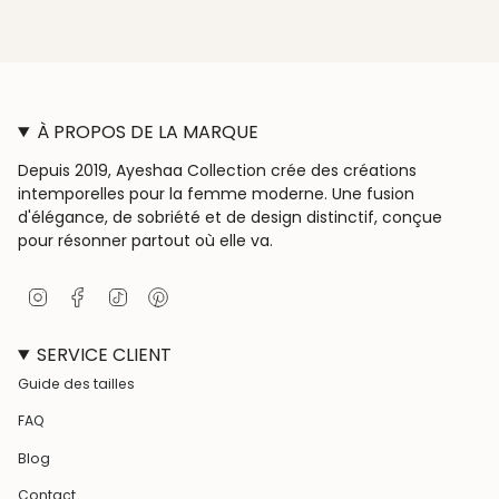
À PROPOS DE LA MARQUE
Depuis 2019, Ayeshaa Collection crée des créations
intemporelles pour la femme moderne. Une fusion
d'élégance, de sobriété et de design distinctif, conçue
pour résonner partout où elle va.
I
F
T
P
n
a
i
i
s
c
k
n
SERVICE CLIENT
t
e
T
t
a
b
o
e
Guide des tailles
g
o
k
r
r
o
e
FAQ
a
k
s
m
t
Blog
Contact