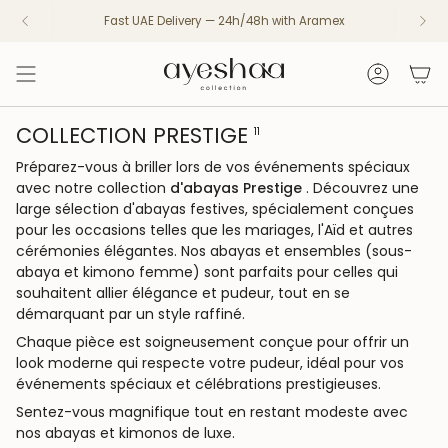
Passer
Fast UAE Delivery — 24h/48h with Aramex
Dès 200€, un carnet Ayeshaa offert
au
contenu
de
Compte
la
page
COLLECTION PRESTIGE
11
Préparez-vous à briller lors de vos événements spéciaux
avec notre collection
d'abayas Prestige
. Découvrez une
large sélection d'abayas festives, spécialement conçues
pour les occasions telles que les mariages, l'Aïd et autres
cérémonies élégantes. Nos abayas et ensembles (sous-
abaya et kimono femme) sont parfaits pour celles qui
souhaitent allier élégance et pudeur, tout en se
démarquant par un style raffiné.
Chaque pièce est soigneusement conçue pour offrir un
look moderne qui respecte votre pudeur, idéal pour vos
événements spéciaux et célébrations prestigieuses.
Sentez-vous magnifique tout en restant modeste avec
nos abayas et kimonos de luxe.