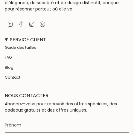
d'élégance, de sobriété et de design distinctif, conçue
pour résonner partout où elle va.
I
F
T
P
n
a
i
i
s
c
k
n
SERVICE CLIENT
t
e
T
t
a
b
o
e
Guide des tailles
g
o
k
r
r
o
e
FAQ
a
k
s
m
t
Blog
Contact
NOUS CONTACTER
Abonnez-vous pour recevoir des offres spéciales, des
cadeaux gratuits et des offres uniques.