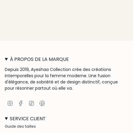
À PROPOS DE LA MARQUE
Depuis 2019, Ayeshaa Collection crée des créations
intemporelles pour la femme moderne. Une fusion
d'élégance, de sobriété et de design distinctif, conçue
pour résonner partout où elle va.
I
F
T
P
n
a
i
i
s
c
k
n
SERVICE CLIENT
t
e
T
t
a
b
o
e
Guide des tailles
g
o
k
r