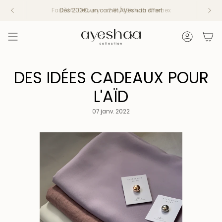
Passer
Dès 200€, un carnet Ayeshaa offert
au
contenu
de
Compte
la
page
DES IDÉES CADEAUX POUR
L'AÏD
07 janv. 2022