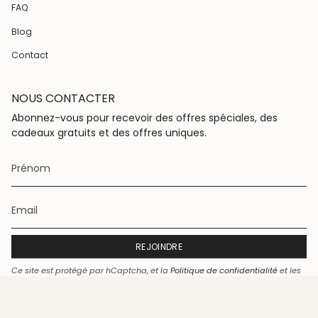
r
o
e
FAQ
a
k
s
m
t
Blog
Contact
NOUS CONTACTER
Abonnez-vous pour recevoir des offres spéciales, des
cadeaux gratuits et des offres uniques.
REJOINDRE
Ce site est protégé par hCaptcha, et la
Politique de confidentialité
et les
Conditions de service
de hCaptcha s’appliquent.