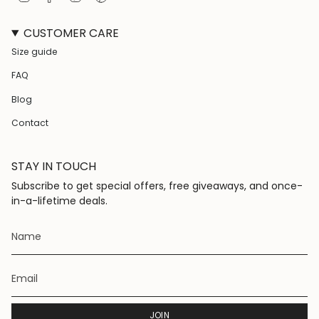
n
a
i
i
s
c
k
n
CUSTOMER CARE
t
e
T
t
a
b
o
e
Size guide
g
o
k
r
r
o
e
FAQ
a
k
s
m
t
Blog
Contact
STAY IN TOUCH
Subscribe to get special offers, free giveaways, and once-
in-a-lifetime deals.
JOIN