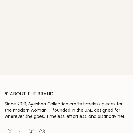
ABOUT THE BRAND
Since 2019, Ayeshaa Collection crafts timeless pieces for
the modern woman — founded in the UAE, designed for
wherever she goes. Timeless, effortless, and distinctly her.
I
F
T
P