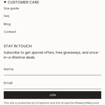
CUSTOMER CARE
t
e
T
t
a
b
o
e
Size guide
g
o
k
r
r
o
e
FAQ
a
k
s
m
t
Blog
Contact
STAY IN TOUCH
Subscribe to get special offers, free giveaways, and once-
in-a-lifetime deals.
JOIN
This site is protected by hCaptcha and the hCaptcha
Privacy Policy
and