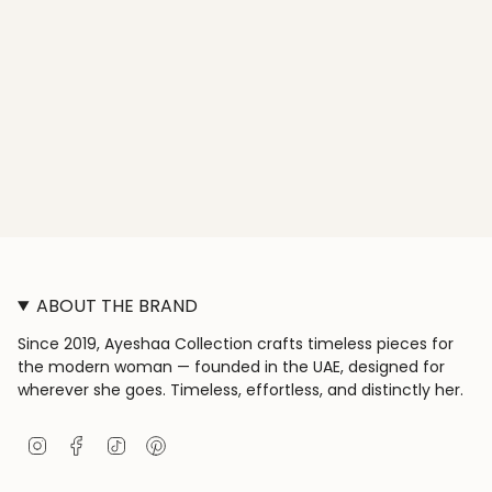
ABOUT THE BRAND
Since 2019, Ayeshaa Collection crafts timeless pieces for
the modern woman — founded in the UAE, designed for
wherever she goes. Timeless, effortless, and distinctly her.
I
F
T
P
n
a
i
i
s
c
k
n