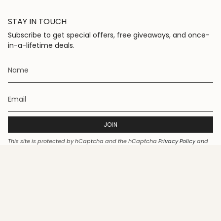
STAY IN TOUCH
Subscribe to get special offers, free giveaways, and once-
in-a-lifetime deals.
JOIN
This site is protected by hCaptcha and the hCaptcha
Privacy Policy
and
Terms of Service
apply.