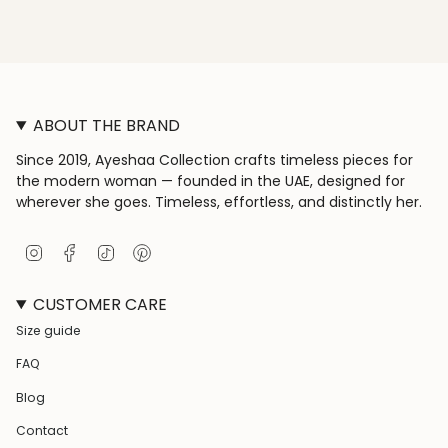
ABOUT THE BRAND
Since 2019, Ayeshaa Collection crafts timeless pieces for
the modern woman — founded in the UAE, designed for
wherever she goes. Timeless, effortless, and distinctly her.
I
F
T
P
n
a
i
i
s
c
k
n
CUSTOMER CARE
t
e
T
t
a
b
o
e
Size guide
g
o
k
r
r
o
e
FAQ
a
k
s
m
t
Blog
Contact