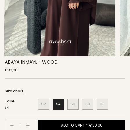
ABAYA INMAYL - WOOD
€80,00
Size chart
Taille
52
54
56
58
60
54
Quantity
ADD TO CART
€80,00